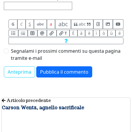
abc
G
C
S
abc
a
abc
T
È
à
è
ì
ò
ù
é
Segnalami i prossimi commenti su questa pagina
tramite e-mail
Articolo precedente
Carson Wentz, agnello sacrificale