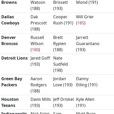
Browns
Watson
Brissett
Mond (
191
)
(
188
)
(
193
)
Dallas
Dak
Cooper
Will Grier
Cowboys
Prescott
Rush (
191
)
(
185
)
(
188
)
Denver
Russell
Brett
Jarrett
Broncos
Wilson
Rypien
Guarantano
(
180
)
(
188
)
(
193
)
Detroit Lions
Jared Goff
Nate
(
193
)
Sudfeld
(
198
)
Green Bay
Aaron
Jordan
Danny
Packers
Rodgers
Love (
193
)
Etling (
191
)
(
188
)
Houston
Davis Mills
Jeff Driskel
Kyle Allen
Texans
(
193
)
(
193
)
(
191
)
Indianapolis
Nick Foles
Sam
Matt Ryan