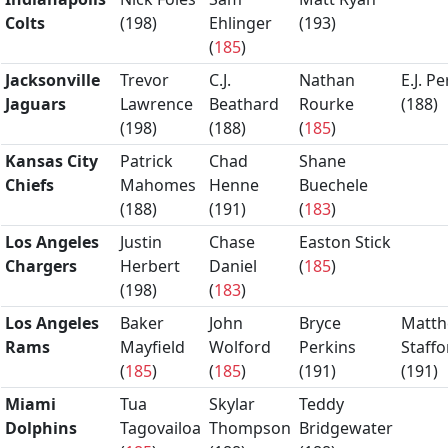
Colts
(
198
)
Ehlinger
(
193
)
(
185
)
Jacksonville
Trevor
C.J.
Nathan
E.J. Pe
Jaguars
Lawrence
Beathard
Rourke
(
188
)
(
198
)
(
188
)
(
185
)
Kansas City
Patrick
Chad
Shane
Chiefs
Mahomes
Henne
Buechele
(
188
)
(
191
)
(
183
)
Los Angeles
Justin
Chase
Easton Stick
Chargers
Herbert
Daniel
(
185
)
(
198
)
(
183
)
Los Angeles
Baker
John
Bryce
Matt
Rams
Mayfield
Wolford
Perkins
Staffo
(
185
)
(
185
)
(
191
)
(
191
)
Miami
Tua
Skylar
Teddy
Dolphins
Tagovailoa
Thompson
Bridgewater