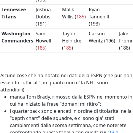
Tennessee
Joshua
Malik
Ryan
Titans
Dobbs
Willis (
185
)
Tannehill
(
191
)
(
193
)
Washington
Sam
Taylor
Carson
Jake
Commanders
Howell
Heinicke
Wentz (
196
)
From
(
185
)
(
185
)
(
188
)
Alcune cose che ho notato nei dati della ESPN (che pur non
essendo "ufficiali", in quanto non e' la NFL, sono
attendibili):
manca Tom Brady, rimosso dalla ESPN nel momento in
cui ha iniziato la frase "domani mi ritiro";
i quarterback sono elencati in ordine di titolarita' nella
"depth chart" delle squadre, e ci sono gia' stati
cambiamenti dalla scorsa settimana, come noterete
confrontando questa tabella con quella sui
QB di