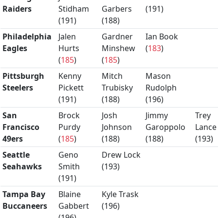
Raiders
Stidham
Garbers
(
191
)
(
191
)
(
188
)
Philadelphia
Jalen
Gardner
Ian Book
Eagles
Hurts
Minshew
(
183
)
(
185
)
(
185
)
Pittsburgh
Kenny
Mitch
Mason
Steelers
Pickett
Trubisky
Rudolph
(
191
)
(
188
)
(
196
)
San
Brock
Josh
Jimmy
Trey
Francisco
Purdy
Johnson
Garoppolo
Lance
49ers
(
185
)
(
188
)
(
188
)
(
193
)
Seattle
Geno
Drew Lock
Seahawks
Smith
(
193
)
(
191
)
Tampa Bay
Blaine
Kyle Trask
Buccaneers
Gabbert
(
196
)
(
196
)