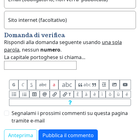
Sito internet (facoltativo)
Domanda di verifica
Rispondi alla domanda seguente usando
una sola
parola
, nessun
numero
.
La capitale portoghese si chiama...
abc
G
C
S
abc
a
abc
T
È
à
è
ì
ò
ù
é
Segnalami i prossimi commenti su questa pagina
tramite e-mail