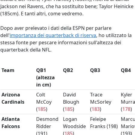
Jackson nei Ravens, che ha sostituito bene; Taylor Heinicke
(185cm). E tanti altri, come vedremo.
Dopo aver prelevato i dati della ESPN per parlare
dell'
importanza dei quarterback di riserva
, ho utilizzato la
stessa fonte per pescare informazioni sull'altezza dei
quarterback della NFL.
Team
QB1
QB2
QB3
QB4
(altezza
in cm)
Arizona
Colt
David
Trace
Kyler
Cardinals
McCoy
Blough
McSorley
Murra
(
185
)
(
185
)
(
183
)
(
178
)
Atlanta
Desmond
Logan
Feleipe
Marc
Falcons
Ridder
Woodside
Franks (
198
)
Mario
(
191
)
(
185
)
(
193
)