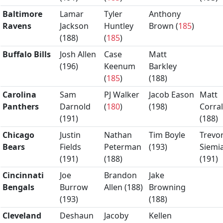
Baltimore
Lamar
Tyler
Anthony
Ravens
Jackson
Huntley
Brown (
185
)
(
188
)
(
185
)
Buffalo Bills
Josh Allen
Case
Matt
(
196
)
Keenum
Barkley
(
185
)
(
188
)
Carolina
Sam
PJ Walker
Jacob Eason
Matt
Panthers
Darnold
(
180
)
(
198
)
Corral
(
191
)
(
188
)
Chicago
Justin
Nathan
Tim Boyle
Trevo
Bears
Fields
Peterman
(
193
)
Siemi
(
191
)
(
188
)
(
191
)
Cincinnati
Joe
Brandon
Jake
Bengals
Burrow
Allen (
188
)
Browning
(
193
)
(
188
)
Cleveland
Deshaun
Jacoby
Kellen