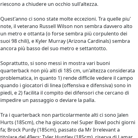
riescono a chiudere un occhio sull'altezza.
Quest'anno ci sono state molte eccezioni. Tra quelle piu'
note, il veterano Russell Wilson non sembra davvero alto
un metro e ottanta (o forse sembra più corpulento dei
suoi 98 chili), e Kyler Murray (Arizona Cardinals) sembra
ancora più basso del suo metro e settantotto.
Soprattutto, si sono messi in mostra vari buoni
quarterback non più alti di 185 cm, un'altezza considerata
problematica, in quanto 1) rende difficile vedere il campo
quando i giocatori di linea (offensiva e difensiva) sono in
piedi, e 2) facilita il compito dei difensori che cercano di
impedire un passaggio o deviare la palla.
Tra i quarterback non particolarmente alti ci sono Jalen
Hurts (185cm), che ha giocato nel Super Bowl pochi giorni
fa; Brock Purdy (185cm), passato da Mr Irrelevant a
titolare del 49ers; Tyler Huntley (185cm), riserva di Lamar