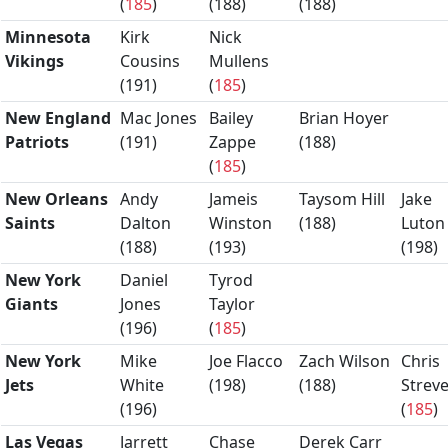
(
185
)
(
188
)
(
188
)
Minnesota
Kirk
Nick
Vikings
Cousins
Mullens
(
191
)
(
185
)
New England
Mac Jones
Bailey
Brian Hoyer
Patriots
(
191
)
Zappe
(
188
)
(
185
)
New Orleans
Andy
Jameis
Taysom Hill
Jake
Saints
Dalton
Winston
(
188
)
Luton
(
188
)
(
193
)
(
198
)
New York
Daniel
Tyrod
Giants
Jones
Taylor
(
196
)
(
185
)
New York
Mike
Joe Flacco
Zach Wilson
Chris
Jets
White
(
198
)
(
188
)
Streve
(
196
)
(
185
)
Las Vegas
Jarrett
Chase
Derek Carr