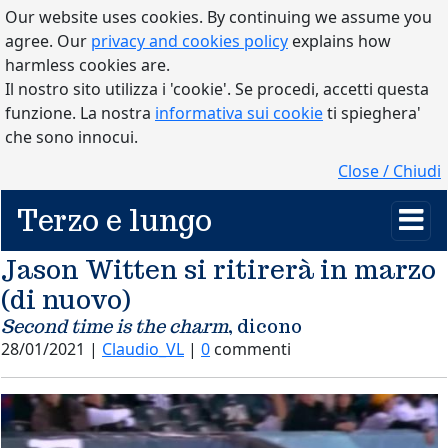
Our website uses cookies. By continuing we assume you
agree. Our
privacy and cookies policy
explains how
harmless cookies are.
Il nostro sito utilizza i 'cookie'. Se procedi, accetti questa
funzione. La nostra
informativa sui cookie
ti spieghera'
che sono innocui.
Close / Chiudi
Terzo e lungo
Jason Witten si ritirerà in marzo
(di nuovo)
Second time is the charm
, dicono
28/01/2021 |
Claudio_VL
|
0
commenti