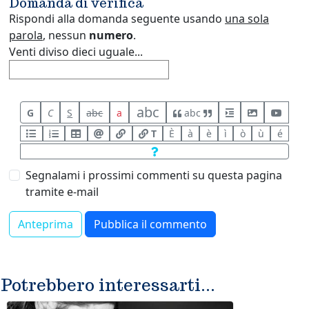
Domanda di verifica
Rispondi alla domanda seguente usando
una sola
parola
, nessun
numero
.
Venti diviso dieci uguale...
abc
G
C
S
abc
a
abc
T
È
à
è
ì
ò
ù
é
Segnalami i prossimi commenti su questa pagina
tramite e-mail
Potrebbero interessarti...