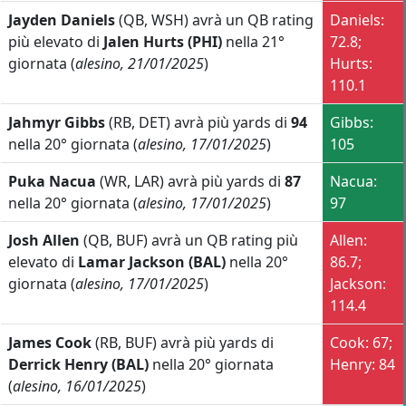
Jayden Daniels
(QB, WSH) avrà un QB rating
Daniels:
più elevato di
Jalen Hurts (PHI)
nella 21°
72.8;
giornata (
alesino, 21/01/2025
)
Hurts:
110.1
Jahmyr Gibbs
(RB, DET) avrà più yards di
94
Gibbs:
nella 20° giornata (
alesino, 17/01/2025
)
105
Puka Nacua
(WR, LAR) avrà più yards di
87
Nacua:
nella 20° giornata (
alesino, 17/01/2025
)
97
Josh Allen
(QB, BUF) avrà un QB rating più
Allen:
elevato di
Lamar Jackson (BAL)
nella 20°
86.7;
giornata (
alesino, 17/01/2025
)
Jackson:
114.4
James Cook
(RB, BUF) avrà più yards di
Cook: 67;
Derrick Henry (BAL)
nella 20° giornata
Henry: 84
(
alesino, 16/01/2025
)