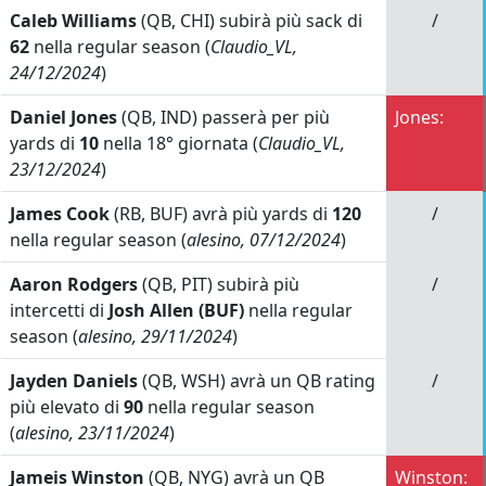
Caleb Williams
(QB, CHI) subirà più sack di
/
62
nella regular season (
Claudio_VL,
24/12/2024
)
Daniel Jones
(QB, IND) passerà per più
Jones:
yards di
10
nella 18° giornata (
Claudio_VL,
23/12/2024
)
James Cook
(RB, BUF) avrà più yards di
120
/
nella regular season (
alesino, 07/12/2024
)
Aaron Rodgers
(QB, PIT) subirà più
/
intercetti di
Josh Allen (BUF)
nella regular
season (
alesino, 29/11/2024
)
Jayden Daniels
(QB, WSH) avrà un QB rating
/
più elevato di
90
nella regular season
(
alesino, 23/11/2024
)
Jameis Winston
(QB, NYG) avrà un QB
Winston: