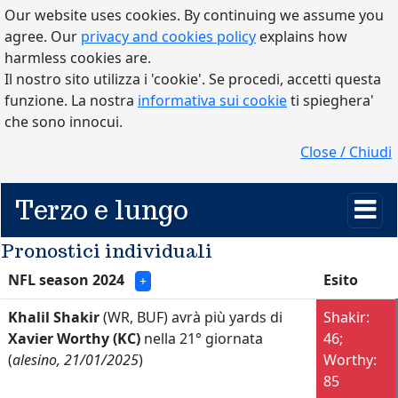
Our website uses cookies. By continuing we assume you
agree. Our
privacy and cookies policy
explains how
harmless cookies are.
Il nostro sito utilizza i 'cookie'. Se procedi, accetti questa
funzione. La nostra
informativa sui cookie
ti spieghera'
che sono innocui.
Close / Chiudi
Terzo e lungo
Pronostici individuali
NFL season 2024
Esito
+
Khalil Shakir
(WR, BUF) avrà più yards di
Shakir:
Xavier Worthy (KC)
nella 21° giornata
46;
(
alesino, 21/01/2025
)
Worthy:
85